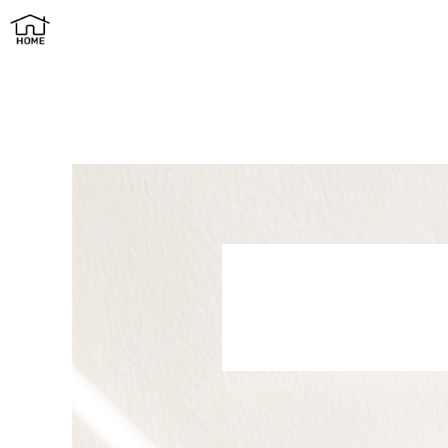
平屋×半外空間「OuterRoom」｜自然とつながる