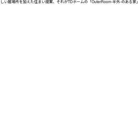
い居場所を加えた住まい提案、それがTDホームの「OuterRoom-半外-のある家