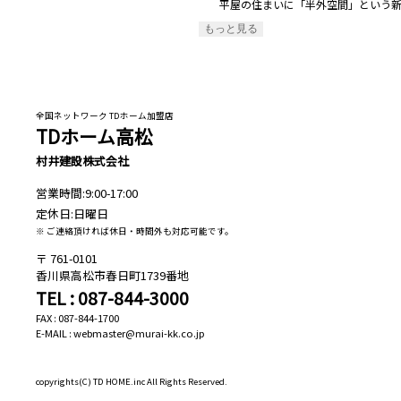
平屋の住まいに「半外空間」という新し
もっと見る
全国ネットワーク TDホーム加盟店
TDホーム高松
村井建設株式会社
営業時間:9:00-17:00
定休日:日曜日
※ ご連絡頂ければ休日・時間外も対応可能です。
761-0101
香川県高松市春日町1739番地
TEL : 087-844-3000
FAX : 087-844-1700
E-MAIL : webmaster@murai-kk.co.jp
copyrights(C)
TD HOME.inc All Rights Reserved.